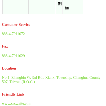
期
通
Customer Service
886-4-7911072
Fax
886-4-7911029
Location
No.1, Zhangbin W. 3rd Rd., Xianxi Township, Changhua County
507, Taiwan (R.O.C.)
Friendly Link
www.saswafer.com