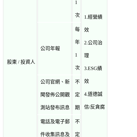
1
次
1.經營績
每
效
年
2.公司治
公司年報
1
理
股東 / 投資人
次
3.ESG績
效
公司官網、新
不
4.道德誠
聞發佈公開觀
定
信/反貪腐
測站發布訊息
期
電話及電子郵
不
件收集訊息及
定