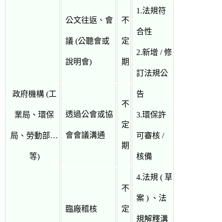
1.法規符
公文往返、會
不
合性
議 (公聽會或
定
2.新增 / 修
說明會)
期
訂法規公
政府機構 (工
告
不
透過公會或協
業局、環保
3.環保許
定
會會議溝通
局、勞動部…
可審核 /
期
等)
核備
4.法規 ( 草
不
案 ) 、法
臨廠稽核
定
規解釋溝