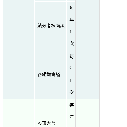
每
年
績效考核面談
1
次
每
年
各組織會議
1
次
每
年
股東大會