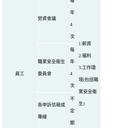
每
年
勞資會議
4
次
1.薪資
每
2.福利
職業安全衛生
年
3.工作環
員工
委員會
4
境(包括職
次
業安全衞
不
生)
各申訴信箱或
定
專線
期