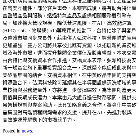
此次併購具高度策略意義，弘潔科技之服務與台特化之產品存
在高度互補性，部分客戶重疊。本案完成後，將有助台特化豐
富整體產品與服務，透過特氣產品及設備相關服務雙引擎布
局，加速擴大營收規模、降低營運風險。在AI、高效能運算
(HPC)、5G、物聯網(IoT)等應用的推動下，台特化除了與客戶
及整體市場同步成長外，藉由併入弘潔科技，經營團隊的陣容
更加堅強，雙方公司將共享彼此既有資源，以拓展新的業務領
域及海外市場，進而提升整體企業價值及股東權益。本次交易
由台特化與安橋資本合作推進，安橋資本表示，弘潔科技為安
新一號基金旗下重要投資組合之一，深感榮幸能促成此次與中
美矽晶集團的結合。安橋資本相信，在中美矽晶集團的支持與
資源整合下，弘潔科技除可延續其在半導體設備清洗領域的專
業技術與服務能量外，亦將進一步發揮綜效，為集團創造更大
價值與長期成長潛力。本案由元大證券擔任財務顧問，提供交
易架構規劃與專案協助。此具策略意義之合作，將強化中美矽
晶集團對高階製程關鍵需求的支援，提升在AI、先進封裝與
高效能運算驅動下的市場競爭力。
Posted in
news
.